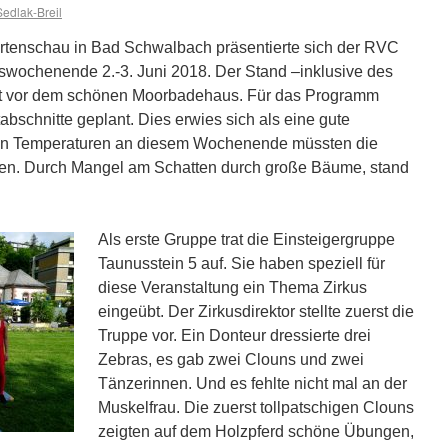
edlak-Breil
tenschau in Bad Schwalbach präsentierte sich der RVC
ochenende 2.-3. Juni 2018. Der Stand –inklusive des
ekt vor dem schönen Moorbadehaus. Für das Programm
abschnitte geplant. Dies erwies sich als eine gute
ßen Temperaturen an diesem Wochenende müssten die
eilen. Durch Mangel am Schatten durch große Bäume, stand
Als erste Gruppe trat die Einsteigergruppe
Taunusstein 5 auf. Sie haben speziell für
diese Veranstaltung ein Thema Zirkus
eingeübt. Der Zirkusdirektor stellte zuerst die
Truppe vor. Ein Donteur dressierte drei
Zebras, es gab zwei Clouns und zwei
Tänzerinnen. Und es fehlte nicht mal an der
Muskelfrau. Die zuerst tollpatschigen Clouns
zeigten auf dem Holzpferd schöne Übungen,