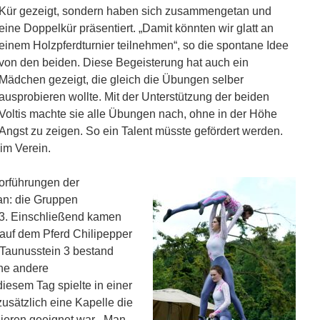
Kür gezeigt, sondern haben sich zusammengetan und
eine Doppelkür präsentiert. „Damit könnten wir glatt an
einem Holzpferdturnier teilnehmen“, so die spontane Idee
von den beiden. Diese Begeisterung hat auch ein
Mädchen gezeigt, die gleich die Übungen selber
ausprobieren wollte. Mit der Unterstützung der beiden
Voltis machte sie alle Übungen nach, ohne in der Höhe
Angst zu zeigen. So ein Talent müsste gefördert werden.
 im Verein.
orführungen der
an: die Gruppen
 3. Einschließend kamen
e auf dem Pferd Chilipepper
e Taunusstein 3 bestand
ne andere
iesem Tag spielte in einer
usätzlich eine Kapelle die
gieren geeignet war. „Man