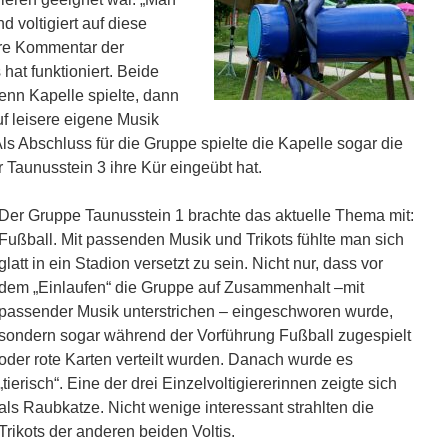
 voltigiert auf diese
are Kommentar der
 hat funktioniert. Beide
enn Kapelle spielte, dann
f leisere eigene Musik
Als Abschluss für die Gruppe spielte die Kapelle sogar die
r Taunusstein 3 ihre Kür eingeübt hat.
Der Gruppe Taunusstein 1 brachte das aktuelle Thema mit:
Fußball. Mit passenden Musik und Trikots fühlte man sich
glatt in ein Stadion versetzt zu sein. Nicht nur, dass vor
dem „Einlaufen“ die Gruppe auf Zusammenhalt –mit
passender Musik unterstrichen – eingeschworen wurde,
sondern sogar während der Vorführung Fußball zugespielt
oder rote Karten verteilt wurden. Danach wurde es
„tierisch“. Eine der drei Einzelvoltigiererinnen zeigte sich
als Raubkatze. Nicht wenige interessant strahlten die
Trikots der anderen beiden Voltis.