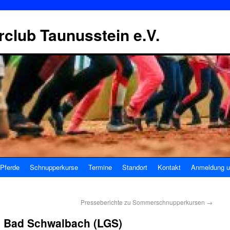
erclub Taunusstein e.V.
Pferde
Schnupperkurse
Termine
Standort
Kontakt
Anmeldung u
Presseberichte zu Sommerschnupperkursen
→
n Bad Schwalbach (LGS)