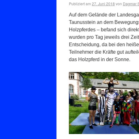
Publiziert am
27. Juni 2018
von
Dagmar S
Auf dem Gelände der Landesgar
Taunusstein an dem Bewegungsw
Holzpferdes – befand sich dir
wurden pro Tag jeweils drei Zeit
Entscheidung, da bei den hei
Teilnehmer die Kräfte gut auft
das Holzpferd in der Sonne.