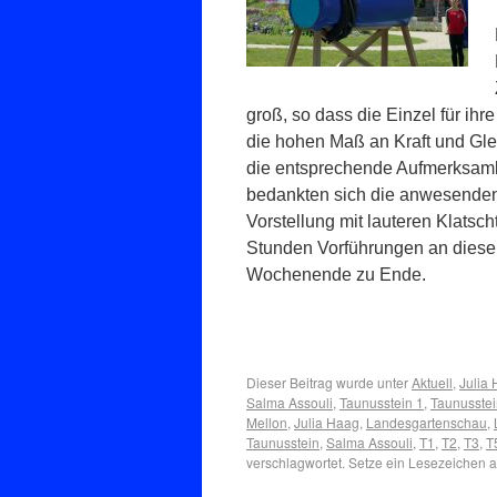
groß, so dass die Einzel für ih
die hohen Maß an Kraft und Glei
die entsprechende Aufmerksam
bedankten sich die anwesenden
Vorstellung mit lauteren Klatsc
Stunden Vorführungen an diese
Wochenende zu Ende.
Dieser Beitrag wurde unter
Aktuell
,
Julia
Salma Assouli
,
Taunusstein 1
,
Taunusstei
Mellon
,
Julia Haag
,
Landesgartenschau
,
Taunusstein
,
Salma Assouli
,
T1
,
T2
,
T3
,
T
verschlagwortet. Setze ein Lesezeichen 