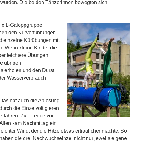
zt wurden. Die beiden Tänzerinnen bewegten sich
die L-Galoppgruppe
chen den Kürvorführungen
nd einzelne Kürübungen mit
n. Wenn kleine Kinder die
ber leichtere Übungen
ie übrigen
as erholen und den Durst
eg der Wasserverbrauch
Das hat auch die Ablösung
durch die Einzelvoltigieren
erfahren. Zur Freude von
Allen kam Nachmittag ein
leichter Wind, der die Hitze etwas erträglicher machte. So
haben die drei Nachwuchseinzel nicht nur jeweils eigene