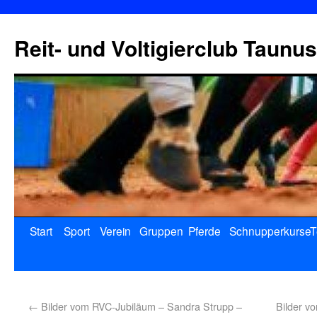
Reit- und Voltigierclub Taunus
Start
Sport
Verein
Gruppen
Pferde
Schnupperkurse
T
←
Bilder vom RVC-Jubiläum – Sandra Strupp –
Bilder v