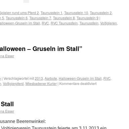
Spielen rund ums Pferd 2
,
Taunusstein 1
,
Taunusstein 10
,
Taunusstein 2
,
n 5
,
Taunusstein 6
,
Taunusstein 7
,
Taunusstein 8
,
Taunusstein 9
|
alloween-Gruseln im Stall
,
RVC
,
RVC Taunusstein
,
Taunusstein
,
Voltigieren
,
alloween – Gruseln im Stall”
na Esser
e
|
Verschlagwortet mit
2013
,
Aarbote
,
Halloween-Gruseln im Stall
,
RVC
,
n
,
Voltigierpferd
,
Wiesbadener Kurier
|
Kommentare deaktiviert
Stall
na Esser
Susanne Beerenwinkel:
 Voltigierverein Taunusstein feierte am 3.11.2013 ein