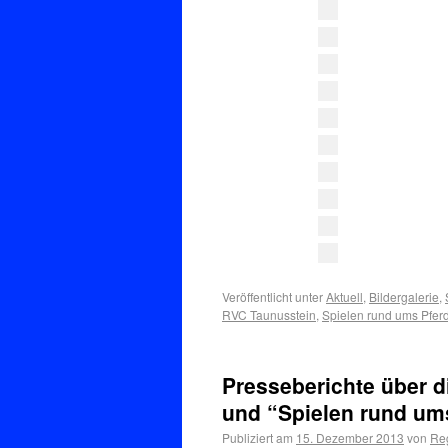
Veröffentlicht unter
Aktuell
,
Bildergalerie
,
RVC Taunusstein
,
Spielen rund ums Pfer
Presseberichte über d
und “Spielen rund um
Publiziert am
15. Dezember 2013
von
Re