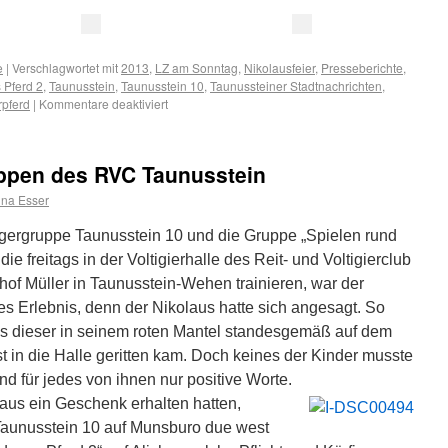
e
|
Verschlagwortet mit
2013
,
LZ am Sonntag
,
Nikolausfeier
,
Presseberichte
,
 Pferd 2
,
Taunusstein
,
Taunusstein 10
,
Taunussteiner Stadtnachrichten
,
rpferd
|
Kommentare deaktiviert
ppen des RVC Taunusstein
na Esser
ngergruppe Taunusstein 10 und die Gruppe „Spielen rund
die freitags in der Voltigierhalle des Reit- und Voltigierclub
hof Müller in Taunusstein-Wehen trainieren, war der
 Erlebnis, denn der Nikolaus hatte sich angesagt. So
ls dieser in seinem roten Mantel standesgemäß auf dem
 in die Halle geritten kam. Doch keines der Kinder musste
and für jedes von ihnen nur positive Worte.
us ein Geschenk erhalten hatten,
 Taunusstein 10 auf Munsburo due west