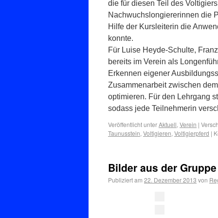
die für diesen Teil des Voltigier
Nachwuchslongiererinnen die Pra
Hilfe der Kursleiterin die Anw
konnte.
Für Luise Heyde-Schulte, Franz
bereits im Verein als Longenführ
Erkennen eigener Ausbildungss
Zusammenarbeit zwischen dem 
optimieren. Für den Lehrgang s
sodass jede Teilnehmerin versc
Veröffentlicht unter
Aktuell
,
Verein
|
Versch
Taunusstein
,
Voltigieren
,
Voltigierpferd
|
K
Bilder aus der Gruppe
Publiziert am
22. Dezember 2013
von
Re