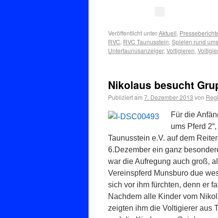
Veröffentlicht unter
Aktuell
,
Pressebericht
RVC
,
RVC Taunusstein
,
Spielen rund ums
Untertaunusanzeiger
,
Voltigieren
,
Voltigie
Nikolaus besucht Gru
Publiziert am
7. Dezember 2013
von
Regi
Für die Anfä
ums Pferd 2“, 
Taunusstein e.V. auf dem Reiter
6.Dezember ein ganz besonderes
war die Aufregung auch groß, a
Vereinspferd Munsburo due west
sich vor ihm fürchten, denn er f
Nachdem alle Kinder vom Nikola
zeigten ihm die Voltigierer aus