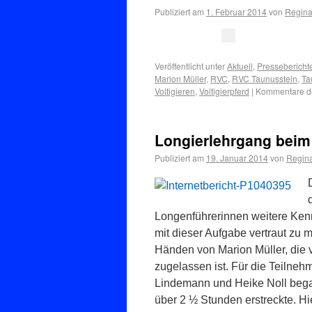
Publiziert am
1. Februar 2014
von
Regina
Veröffentlicht unter
Aktuell
,
Pressebericht
Marion Müller
,
RVC
,
RVC Taunusstein
,
Ta
Voltigieren
,
Voltigierpferd
|
Kommentare de
Longierlehrgang beim
Publiziert am
19. Januar 2014
von
Regina
Longenführerinnen weitere Kenn
mit dieser Aufgabe vertraut zu 
Händen von Marion Müller, die 
zugelassen ist. Für die Teilneh
Lindemann und Heike Noll began
über 2 ½ Stunden erstreckte. H