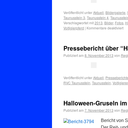
Veröffentlicht unter
Aktuell
,
Bildergalerie
,
Taunusstein 3
,
Taunusstein 4
,
Taunusstei
Verschlagwortet mit
2013
,
Bilder
,
Fotos
,
H
Voltigierpferd
|
Kommentare deaktiviert
Pressebericht über “H
Publiziert am
8. November 2013
von
Regi
Veröffentlicht unter
Aktuell
,
Pressebericht
RVC Taunusstein
,
Taunusstein
,
Voltigiere
Halloween-Gruseln im 
Publiziert am
7. November 2013
von
Regi
Bericht von 
Der Reit- und