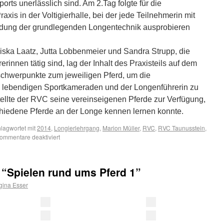
sports unerlässlich sind. Am 2.Tag folgte für die
xis in der Voltigierhalle, bei der jede Teilnehmerin mit
endung der grundlegenden Longentechnik ausprobieren
iska Laatz, Jutta Lobbenmeier und Sandra Strupp, die
erinnen tätig sind, lag der Inhalt des Praxisteils auf dem
chwerpunkte zum jeweiligen Pferd, um die
lebendigen Sportkameraden und der Longenführerin zu
tellte der RVC seine vereinseigenen Pferde zur Verfügung,
hiedene Pferde an der Longe kennen lernen konnte.
lagwortet mit
2014
,
Longierlehrgang
,
Marion Müller
,
RVC
,
RVC Taunusstein
,
ommentare deaktiviert
 “Spielen rund ums Pferd 1”
gina Esser