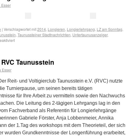
 Esser
e
|
Verschlagwortet mit
2014
,
Longieren
,
Longierlehrgang
,
LZ am Sonntag
,
unusstein
,
Taunussteiner Stadtnachrichten
,
Untertaunusanzeiger
,
aktiviert
 RVC Taunusstein
 Esser
Der Reit- und Voltigierclub Taunusstein e.V. (RVC) nutzte
die Turnierpause, um seinen bereits tätigen
tnisse für Ihre Arbeit zu vermitteln sowie den Nachwuchs
machen. Die Leitung des 2-tägigen Lehrgangs lag in den
vom Fachverband als Referentin für Longierlehrgänge
merinnen Gabriele Förster, Anja Lobbenmeier, Annika
n der 1.Tag des workshops mit dem Theorieteil, der sich
ier wurden Grundkenntnisse der Longenführung erarbeitet,