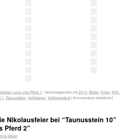
Spielen rund ums Pferd 1
|
Verschlagwortet mit
2013
,
Bilder
,
Fotos
,
RVC
,
d 1
,
Taunusstein
,
Voltigieren
,
Voltigierpferd
|
Kommentare deaktiviert
ie Nikolausfeier bei “Taunusstein 10”
s Pferd 2”
gina Esser