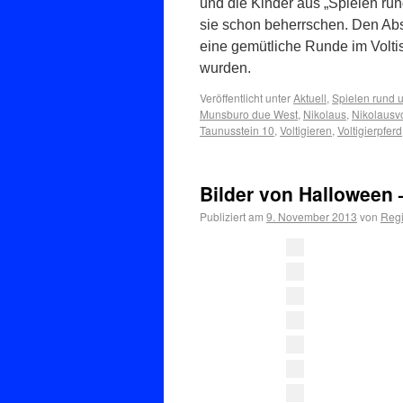
und die Kinder aus „Spielen run
sie schon beherrschen. Den Abs
eine gemütliche Runde im Voltis
wurden.
Veröffentlicht unter
Aktuell
,
Spielen rund 
Munsburo due West
,
Nikolaus
,
Nikolausvo
Taunusstein 10
,
Voltigieren
,
Voltigierpferd
Bilder von Halloween 
Publiziert am
9. November 2013
von
Regi