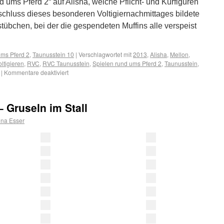
d ums Pferd 2“ auf Alisha, welche Pflicht- und Kürfiguren
chluss dieses besonderen Voltigiernachmittages bildete
tübchen, bei der die gespendeten Muffins alle verspeist
ums Pferd 2
,
Taunusstein 10
|
Verschlagwortet mit
2013
,
Alisha
,
Mellon
,
ltigieren
,
RVC
,
RVC Taunusstein
,
Spielen rund ums Pferd 2
,
Taunusstein
,
|
Kommentare deaktiviert
– Gruseln im Stall
na Esser