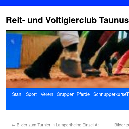
Reit- und Voltigierclub Taunus
Start
Sport
Verein
Gruppen
Pferde
Schnupperkurse
T
←
Bilder zum Turnier in Lampertheim: Einzel A:
Bilder 