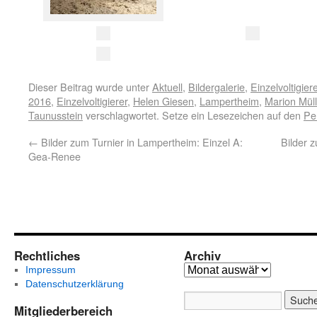
Dieser Beitrag wurde unter
Aktuell
,
Bildergalerie
,
Einzelvoltigier
2016
,
Einzelvoltigierer
,
Helen Giesen
,
Lampertheim
,
Marion Müll
Taunusstein
verschlagwortet. Setze ein Lesezeichen auf den
Pe
←
Bilder zum Turnier in Lampertheim: Einzel A:
Bilder 
Gea-Renee
Rechtliches
Archiv
Impressum
Datenschutzerklärung
Mitgliederbereich