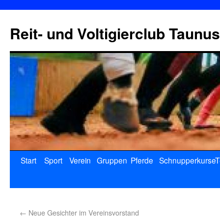
Reit- und Voltigierclub Taunus
Start
Sport
Verein
Gruppen
Pferde
Schnupperkurse
T
←
Neue Gesichter im Vereinsvorstand