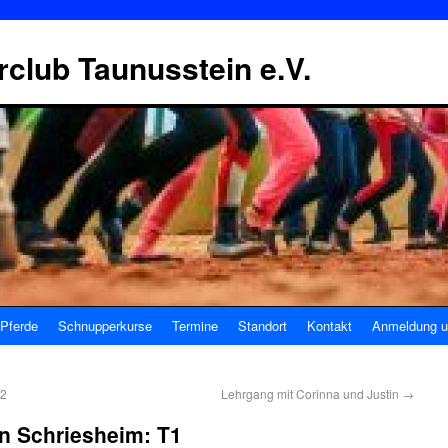
erclub Taunusstein e.V.
Pferde
Schnupperkurse
Termine
Standort
Kontakt
Anmeldung u
T2
Lehrgang mit Corinna und Justin
→
n Schriesheim: T1