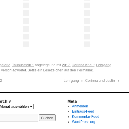
galerie
,
Taunusstein 1
abgelegt und mit
2017
,
Corinna Knauf
,
Lehrgang
,
1
verschlagwortet. Setze ein Lesezeichen auf den
Permalink
.
T2
Lehrgang mit Corinna und Justin
→
Archiv
Meta
Anmelden
Eintrags-Feed
Kommentar-Feed
WordPress.org