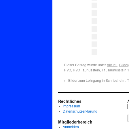
Dieser Beitrag wurde unter
Aktuell
,
Bilder
RVC
,
RVC Taunusstein
,
T1
,
Taunusstein 
←
Bilder zum Lehrgang in Schriesheim: 
Rechtliches
Impressum
Datenschutzerklärung
Mitgliederbereich
Anmelden