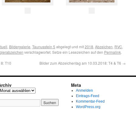
tuell
,
Bildergalerie
,
Taunusstein 5
abgelegt und mit
2018
,
Abzeichen
,
RVC
,
igierabzeichen
verschlagwortet. Setze ein Lesezeichen auf den
Permalink
.
18: T10
Bilder zum Abzeichentag am 10.03.2018: T4 & T6
→
Archiv
Meta
Anmelden
Eintrags-Feed
Kommentar-Feed
WordPress.org