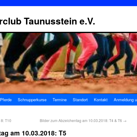
erclub Taunusstein e.V.
Pferde
Schnupperkurse
Termine
Standort
Kontakt
Anmeldung u
18: T10
Bilder zum Abzeichentag am 10.03.2018: T4 & T6
→
tag am 10.03.2018: T5