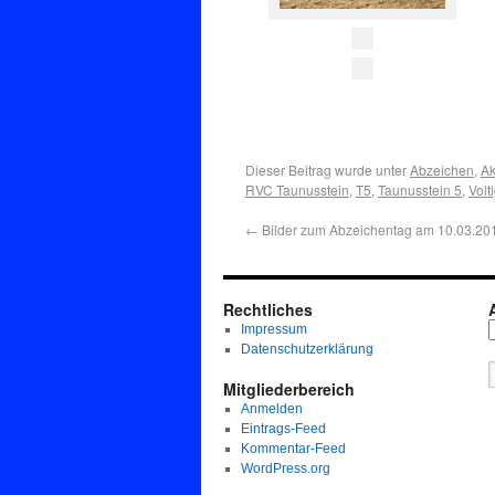
Dieser Beitrag wurde unter
Abzeichen
,
Ak
RVC Taunusstein
,
T5
,
Taunusstein 5
,
Volt
←
Bilder zum Abzeichentag am 10.03.20
Rechtliches
Impressum
Datenschutzerklärung
Mitgliederbereich
Anmelden
Eintrags-Feed
Kommentar-Feed
WordPress.org