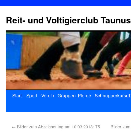
Reit- und Voltigierclub Taunus
Start
Sport
Verein
Gruppen
Pferde
Schnupperkurse
T
←
Bilder zum Abzeichentag am 10.03.2018: T5
Bilder zu