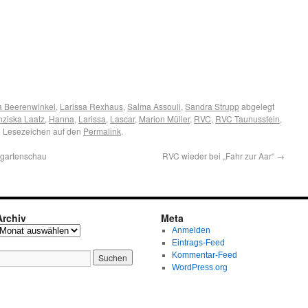
 Beerenwinkel
,
Larissa Rexhaus
,
Salma Assouli
,
Sandra Strupp
abgelegt
nziska Laatz
,
Hanna
,
Larissa
,
Lascar
,
Marion Müller
,
RVC
,
RVC Taunusstein
,
n Lesezeichen auf den
Permalink
.
sgartenschau
RVC wieder bei „Fahr zur Aar“
→
Archiv
Meta
Anmelden
Eintrags-Feed
Kommentar-Feed
WordPress.org