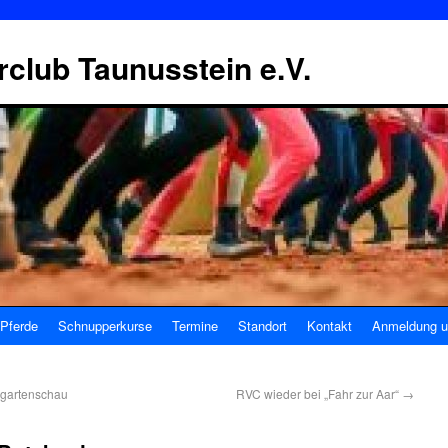
erclub Taunusstein e.V.
Pferde
Schnupperkurse
Termine
Standort
Kontakt
Anmeldung u
sgartenschau
RVC wieder bei „Fahr zur Aar“
→