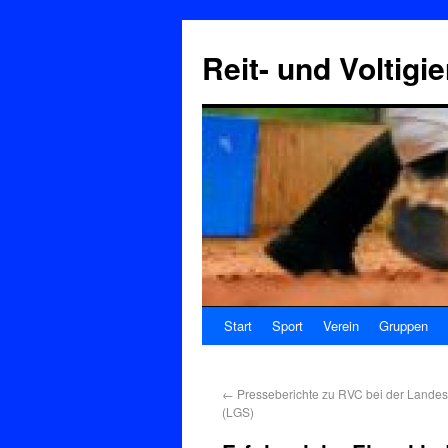
Reit- und Voltigi
Start
Sport
Verein
Gruppen
←
Presseberichte zu RVC bei der Lande
(LGS)