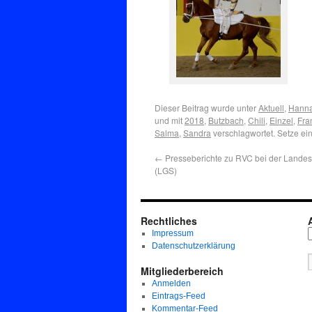
Dieser Beitrag wurde unter
Aktuell
,
Hanna
und mit
2018
,
Butzbach
,
Chili
,
Einzel
,
Fra
Salma
,
Sandra
verschlagwortet. Setze ei
←
Presseberichte zu RVC bei der Lande
(LGS)
Rechtliches
Impressum
Datenschutzerklärung
Mitgliederbereich
Anmelden
Eintrags-Feed
Kommentar-Feed