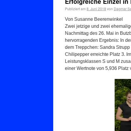
Erfolgreiche Einzel i
Publiziert am
8. Juni 2018
von
Dagmar Se
Von Susanne Beerenwinkel
Zwei jetzige und zwei ehemali
Nachmittag des 26. Mai in Butz
hervorragenden Ergebnis: In de
dem Treppchen: Sandra Strupp 
Chilipepper erreichte Platz 3. 
Leistungsklassen S und M zusa
einer Wertnote von 5,936 Platz 