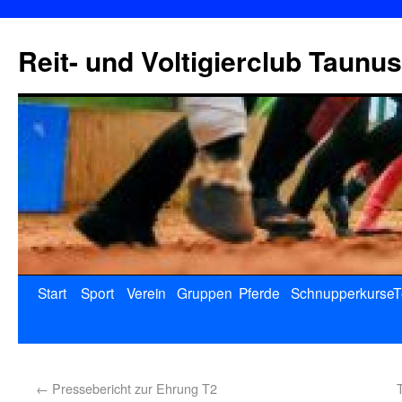
Reit- und Voltigierclub Taunus
Start
Sport
Verein
Gruppen
Pferde
Schnupperkurse
T
←
Pressebericht zur Ehrung T2