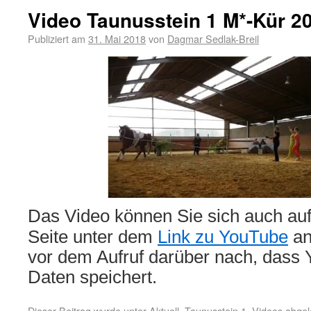
Video Taunusstein 1 M*-Kür 2
Publiziert am
31. Mai 2018
von
Dagmar Sedlak-Breil
Das Video können Sie sich auch auf
Seite unter dem
Link zu YouTube
an
vor dem Aufruf darüber nach, dass
Daten speichert.
Dieser Beitrag wurde unter
Aktuell
,
Taunusstein 1
,
Videos
abgel