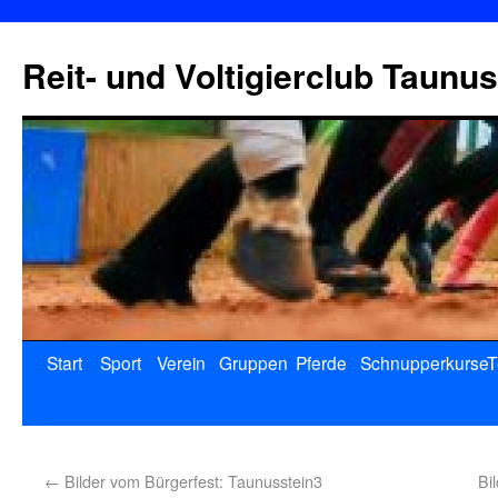
Reit- und Voltigierclub Taunus
Start
Sport
Verein
Gruppen
Pferde
Schnupperkurse
T
←
Bilder vom Bürgerfest: Taunusstein3
Bi