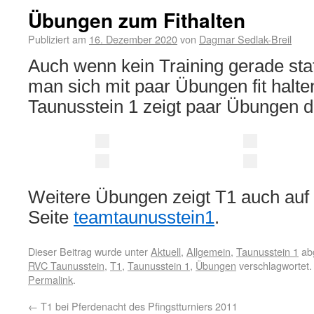
Übungen zum Fithalten
Publiziert am
16. Dezember 2020
von
Dagmar Sedlak-Breil
Auch wenn kein Training gerade sta
man sich mit paar Übungen fit halt
Taunusstein 1 zeigt paar Übungen 
Weitere Übungen zeigt T1 auch auf
Seite
teamtaunusstein1
.
Dieser Beitrag wurde unter
Aktuell
,
Allgemein
,
Taunusstein 1
abg
RVC Taunusstein
,
T1
,
Taunusstein 1
,
Übungen
verschlagwortet.
Permalink
.
←
T1 bei Pferdenacht des Pfingstturniers 2011