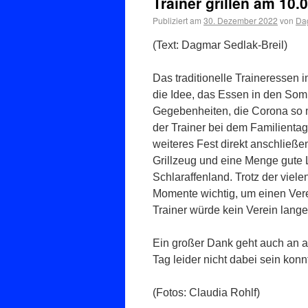
Trainer grillen am 10.
Publiziert am
30. Dezember 2022
von
Dag
(Text: Dagmar Sedlak-Breil)
Das traditionelle Traineressen
die Idee, das Essen in den Som
Gegebenheiten, die Corona so m
der Trainer bei dem Familientag 
weiteres Fest direkt anschließe
Grillzeug und eine Menge gute L
Schlaraffenland. Trotz der viel
Momente wichtig, um einen Vere
Trainer würde kein Verein lange
Ein großer Dank geht auch an al
Tag leider nicht dabei sein konn
(Fotos: Claudia Rohlf)