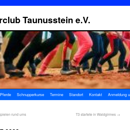
erclub Taunusstein e.V.
Pferde
Schnupperkurse
Termine
Standort
Kontakt
Anmeldung u
Spielen rund ums
T3 startete in Waldgirmes
→