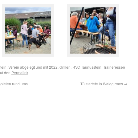
mein
,
Verein
abgelegt und mit
2022
,
Grillen
,
RVC Taunusstein
,
Traineressen
auf den
Permalink
.
Spielen rund ums
T3 startete in Waldgirmes
→