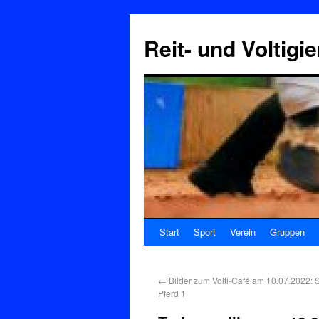
Reit- und Voltigi
Start
Sport
Verein
Gruppen
←
Bilder zum Volti-Café am 10.07.2022: 
Pferd 1