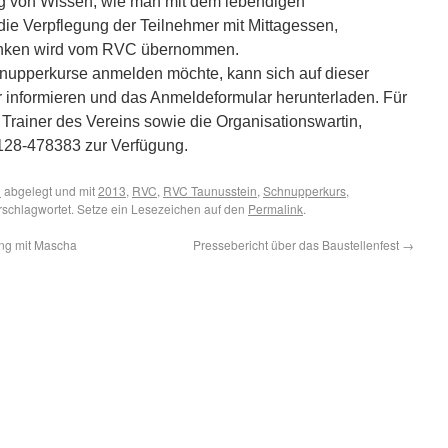
ng von Wissen, wie man mit dem lebendigen
e Verpflegung der Teilnehmer mit Mittagessen,
änken wird vom RVC übernommen.
hnupperkurse anmelden möchte, kann sich auf dieser
er informieren und das Anmeldeformular herunterladen. Für
Trainer des Vereins sowie die Organisationswartin,
128-478383 zur Verfügung.
n
abgelegt und mit
2013
,
RVC
,
RVC Taunusstein
,
Schnupperkurs
,
schlagwortet. Setze ein Lesezeichen auf den
Permalink
.
ang mit Mascha
Pressebericht über das Baustellenfest
→