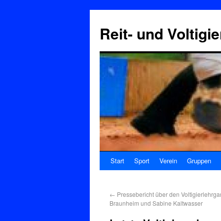
Reit- und Voltigi
Start
Sport
Verein
Gruppen
←
Pressebericht über den Voltigierlehrg
Braunheim und Sabine Kaltwasser