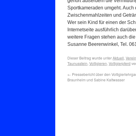
gehört außerdem die Vermittlu
Sportkameraden umgeht. Auch di
Zwischenmahlzeiten und Getr
Wer sein Kind für einen der Sc
Internetseite ausführlich darüb
weitere Fragen stehen auch die 
Susanne Beerenwinkel, Tel. 06
Dieser Beitrag wurde unter
Aktuell
,
Verei
Taunusstein
,
Voltigieren
,
Voltigierpferd
ver
←
Pressebericht über den Voltigierlehrg
Braunheim und Sabine Kaltwasser