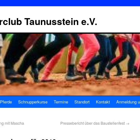
erclub Taunusstein e.V.
Pferde
Schnupperkurse
Termine
Standort
Kontakt
Anmeldung u
ang mit Mascha
Pressebericht über das Baustellenfest
→