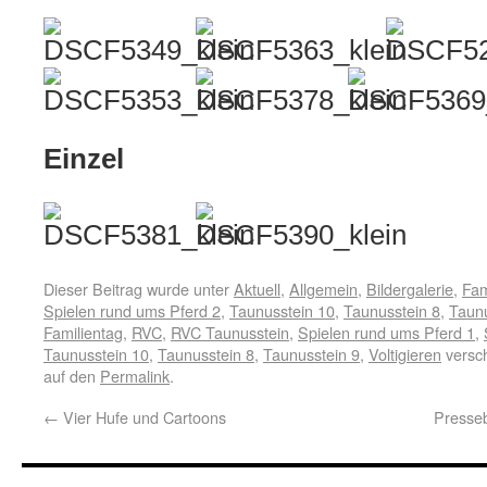
Einzel
Dieser Beitrag wurde unter
Aktuell
,
Allgemein
,
Bildergalerie
,
Fam
Spielen rund ums Pferd 2
,
Taunusstein 10
,
Taunusstein 8
,
Taunu
Familientag
,
RVC
,
RVC Taunusstein
,
Spielen rund ums Pferd 1
,
Taunusstein 10
,
Taunusstein 8
,
Taunusstein 9
,
Voltigieren
versch
auf den
Permalink
.
←
Vier Hufe und Cartoons
Presseb