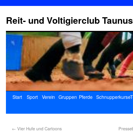
Reit- und Voltigierclub Taunus
Start
Sport
Verein
Gruppen
Pferde
Schnupperkurse
T
←
Vier Hufe und Cartoons
Presseb