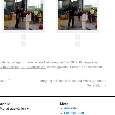
galerie
,
Lehrgang
,
Taunusstein 1
abgelegt und mit
2019
,
Bildergalerie
,
C Taunusstein
,
T1
,
Taunusstein 1
verschlagwortet. Setze ein Lesezeichen
iser: T2
Lehrgang mit Daniel Kaiser auf Movie der neuen
Generation
→
Archiv
Meta
Anmelden
Eintrags-Feed