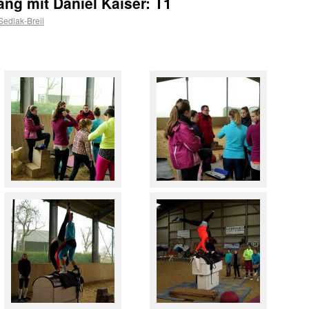
ang mit Daniel Kaiser: T1
edlak-Breil