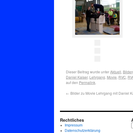
Dieser Beitrag wurde unter
Aktuell
,
Bilder
Daniel Kaiser
,
Lehrgang
,
Movie
,
RVC
,
RV
auf den
Permalink
.
←
Bilder zu Movie Lehrgang mit Daniel Ka
Rechtliches
Impressum
Datenschutzerklärung