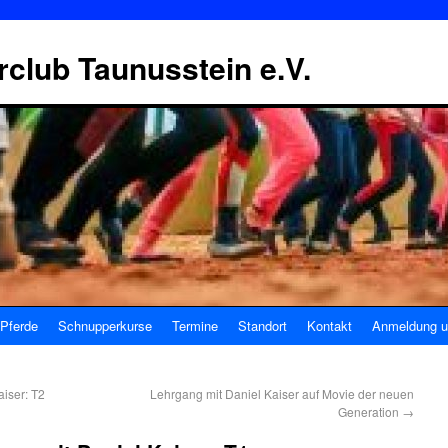
erclub Taunusstein e.V.
Pferde
Schnupperkurse
Termine
Standort
Kontakt
Anmeldung u
iser: T2
Lehrgang mit Daniel Kaiser auf Movie der neuen
Generation
→