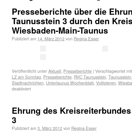
Presseberichte über die Ehru
Taunusstein 3 durch den Krei
Wiesbaden-Main-Taunus
Publiziert am
14. März 2012
von
Regina Esser
Veröffentlicht unter
Aktuell
,
Presseberichte
|
Verschlagwortet mit
LZ am Sonntag
,
Presseberichte
,
RVC Taunusstein
,
Taunusstein
Stadtnachrichten
,
Untertaunus Wochenblatt
,
Voltigieren
,
Wiesba
deaktiviert
Ehrung des Kreisreiterbundes
3
Publiziert am
3. März 2012
von
Regina Esser