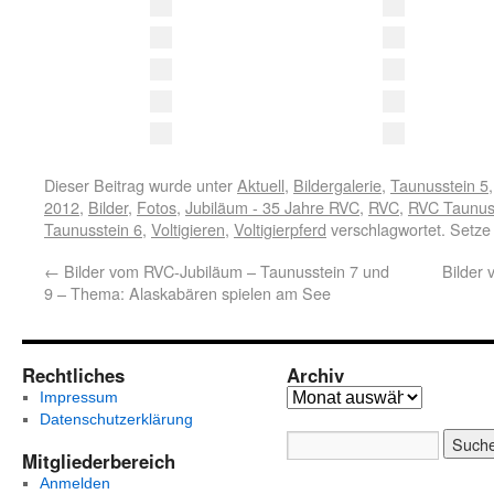
Dieser Beitrag wurde unter
Aktuell
,
Bildergalerie
,
Taunusstein 5
2012
,
Bilder
,
Fotos
,
Jubiläum - 35 Jahre RVC
,
RVC
,
RVC Taunus
Taunusstein 6
,
Voltigieren
,
Voltigierpferd
verschlagwortet. Setze
←
Bilder vom RVC-Jubiläum – Taunusstein 7 und
Bilder
9 – Thema: Alaskabären spielen am See
Rechtliches
Archiv
Impressum
Datenschutzerklärung
Mitgliederbereich
Anmelden