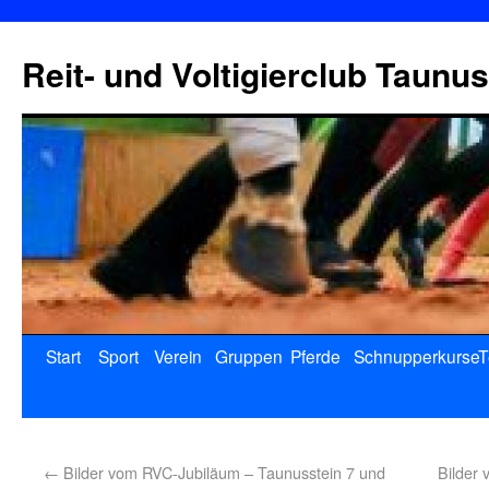
Reit- und Voltigierclub Taunus
Start
Sport
Verein
Gruppen
Pferde
Schnupperkurse
T
←
Bilder vom RVC-Jubiläum – Taunusstein 7 und
Bilder