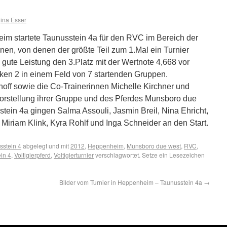
ina Esser
im startete Taunusstein 4a für den RVC im Bereich der
nnen, von denen der größte Teil zum 1.Mal ein Turnier
re gute Leistung den 3.Platz mit der Wertnote 4,668 vor
en 2 in einem Feld von 7 startenden Gruppen.
off sowie die Co-Trainerinnen Michelle Kirchner und
orstellung ihrer Gruppe und des Pferdes Munsboro due
stein 4a gingen Salma Assouli, Jasmin Breil, Nina Ehricht,
iriam Klink, Kyra Rohlf und Inga Schneider an den Start.
sstein 4
abgelegt und mit
2012
,
Heppenheim
,
Munsboro due west
,
RVC
,
in 4
,
Voltigierpferd
,
Voltigierturnier
verschlagwortet. Setze ein Lesezeichen
Bilder vom Turnier in Heppenheim – Taunusstein 4a
→