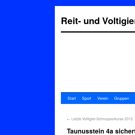
Reit- und Voltigi
Start
Sport
Verein
Gruppen
←
Letzte Voltigier-Schnupperkurse 2012
Taunusstein 4a sicher