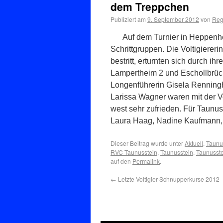
dem Treppchen
Publiziert am
9. September 2012
von
Reg
Auf dem Turnier in Heppenhe
Schrittgruppen. Die Voltigiereri
bestritt, erturnten sich durch ih
Lampertheim 2 und Eschollbrück
Longenführerin Gisela Renningh
Larissa Wagner waren mit der V
west sehr zufrieden. Für Taunus
Laura Haag, Nadine Kaufmann, M
Dieser Beitrag wurde unter
Aktuell
,
Taunu
RVC Taunusstein
,
Taunusstein
,
Taunusste
auf den
Permalink
.
←
Letzte Voltigier-Schnupperkurse 2012