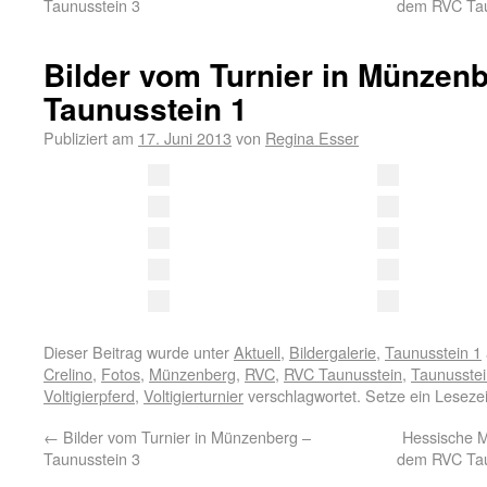
Taunusstein 3
dem RVC Tau
Bilder vom Turnier in Münzenb
Taunusstein 1
Publiziert am
17. Juni 2013
von
Regina Esser
Dieser Beitrag wurde unter
Aktuell
,
Bildergalerie
,
Taunusstein 1
Crelino
,
Fotos
,
Münzenberg
,
RVC
,
RVC Taunusstein
,
Taunusstei
Voltigierpferd
,
Voltigierturnier
verschlagwortet. Setze ein Leseze
←
Bilder vom Turnier in Münzenberg –
Hessische M
Taunusstein 3
dem RVC Tau