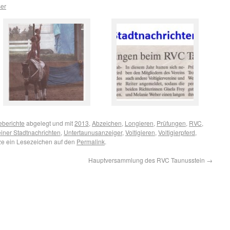
er
eberichte
abgelegt und mit
2013
,
Abzeichen
,
Longieren
,
Prüfungen
,
RVC
,
iner Stadtnachrichten
,
Untertaunusanzeiger
,
Voltigieren
,
Voltigierpferd
,
ze ein Lesezeichen auf den
Permalink
.
Hauptversammlung des RVC Taunusstein
→