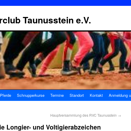
erclub Taunusstein e.V.
Pferde
Schnupperkurse
Termine
Standort
Kontakt
Anmeldung u
Hauptversammlung des RVC Taunusstein
→
ie Longier- und Voltigierabzeichen