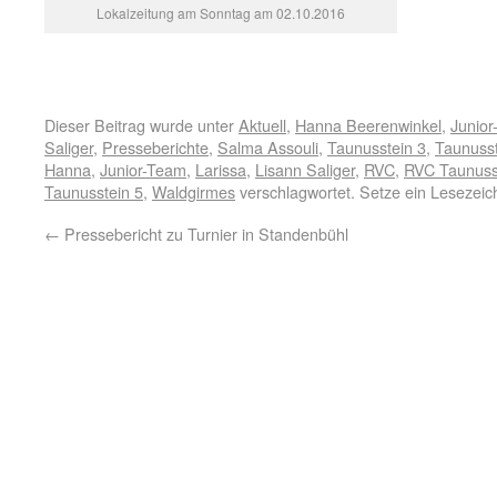
Lokalzeitung am Sonntag am 02.10.2016
Dieser Beitrag wurde unter
Aktuell
,
Hanna Beerenwinkel
,
Junio
Saliger
,
Presseberichte
,
Salma Assouli
,
Taunusstein 3
,
Taunusst
Hanna
,
Junior-Team
,
Larissa
,
Lisann Saliger
,
RVC
,
RVC Taunuss
Taunusstein 5
,
Waldgirmes
verschlagwortet. Setze ein Lesezei
←
Pressebericht zu Turnier in Standenbühl