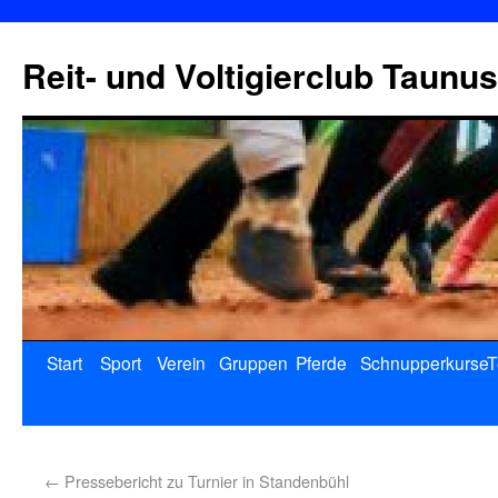
Reit- und Voltigierclub Taunus
Start
Sport
Verein
Gruppen
Pferde
Schnupperkurse
T
←
Pressebericht zu Turnier in Standenbühl