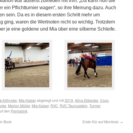
 Marion war äußerst zufrieden mit ihm. „Da kann nun die
er ein Pflichtturnier wagen“, so ihre Meinung dazu. Auch
den sein. Da es in diesem ersten Schritt mehr um
 ging, waren die Wertnoten nicht so wichtig. Trotzdem
ber je eine goldene und Mia über eine silberne Schleife.
sa Köhncke
,
Mia Kaiser
abgelegt und mit
2019
,
Alina Ebbecke
,
Coco
,
ncke
,
Marion Müller
,
Mia Kaiser
,
RVC
,
RVC Taunusstein
,
Turnier
auf den
Permalink
.
in Bock
Erste Kür auf Montreal
→