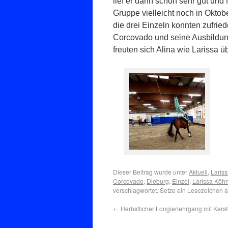
lief er dann schon sehr gut und
Gruppe vielleicht noch in Oktob
die drei Einzeln konnten zufrie
Corcovado und seine Ausbildung
freuten sich Alina wie Larissa ü
Dieser Beitrag wurde unter
Aktuell
,
Laris
Corcovado
,
Dieburg
,
Einzel
,
Larissa Köh
verschlagwortet. Setze ein Lesezeichen 
←
Herbstlicher Longierlehrgang mit Kerst