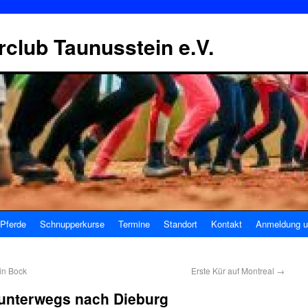
erclub Taunusstein e.V.
Pferde
Schnupperkurse
Termine
Standort
Kontakt
Anmeldung u
in Bock
Erste Kür auf Montreal
→
 unterwegs nach Dieburg