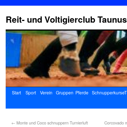
Reit- und Voltigierclub Taunus
Start
Sport
Verein
Gruppen
Pferde
Schnupperkurse
T
←
Monte und Coco schnuppern Turnierluft
Corcovado m