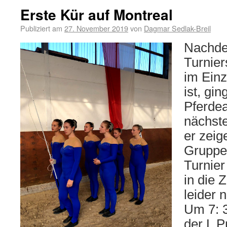
Erste Kür auf Montreal
Publiziert am
27. November 2019
von
Dagmar Sedlak-Breil
Nachde
Turnier
im Einz
ist, gin
Pferdea
nächste
er zeig
Gruppe 
Turnier
in die 
leider n
Um 7: 3
der L P