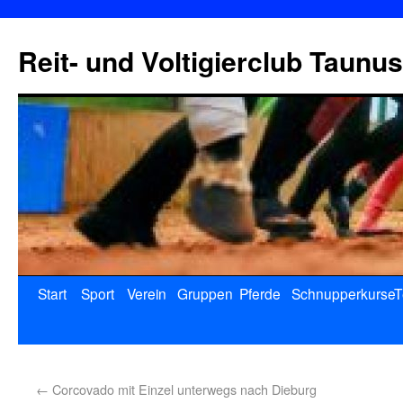
Reit- und Voltigierclub Taunus
Start
Sport
Verein
Gruppen
Pferde
Schnupperkurse
T
←
Corcovado mit Einzel unterwegs nach Dieburg