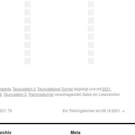
galerie
,
Taunusstein 2
,
Taunussteiner Turnier
abgelegt und mit
2021
,
2
,
Taunusstein 2
,
Trainingsturnier
verschlagwortet. Setze ein Lesezeichen
2021: T3
Ein Trainingsturnier am 09.10.2021
→
Archiv
Meta