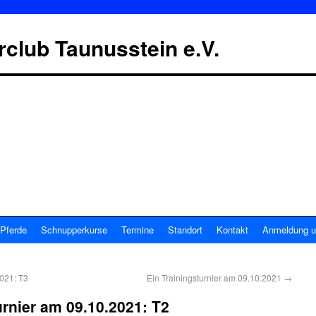
erclub Taunusstein e.V.
Pferde
Schnupperkurse
Termine
Standort
Kontakt
Anmeldung u
2021: T3
Ein Trainingsturnier am 09.10.2021
→
urnier am 09.10.2021: T2