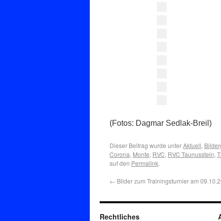
(Fotos: Dagmar Sedlak-Breil)
Dieser Beitrag wurde unter
Aktuell
,
Bilder
Corona
,
Monte
,
RVC
,
RVC Taunusstein
,
T
auf den
Permalink
.
←
Bilder zum Trainingsturnier am 09.10.
Rechtliches