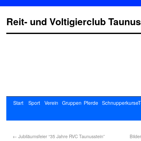
Reit- und Voltigierclub Taunus
Start
Sport
Verein
Gruppen
Pferde
Schnupperkurse
T
←
Jubiläumsfeier “35 Jahre RVC Taunusstein”
Bilde