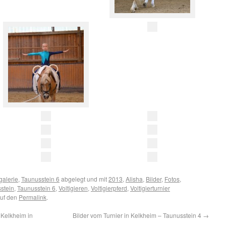
galerie
,
Taunusstein 6
abgelegt und mit
2013
,
Alisha
,
Bilder
,
Fotos
,
stein
,
Taunusstein 6
,
Voltigieren
,
Voltigierpferd
,
Voltigierturnier
auf den
Permalink
.
 Kelkheim in
Bilder vom Turnier in Kelkheim – Taunusstein 4
→