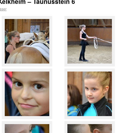
 Kelkheim – Taunusstein 6
sser