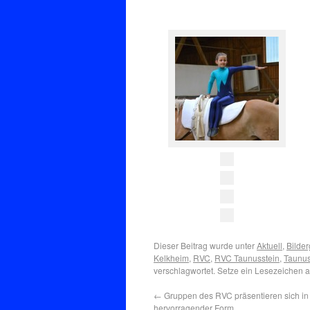
Dieser Beitrag wurde unter
Aktuell
,
Bilder
Kelkheim
,
RVC
,
RVC Taunusstein
,
Taunus
verschlagwortet. Setze ein Lesezeichen 
←
Gruppen des RVC präsentieren sich in
hervorragender Form