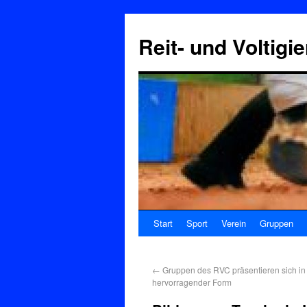
Reit- und Voltigi
Start
Sport
Verein
Gruppen
←
Gruppen des RVC präsentieren sich in
hervorragender Form