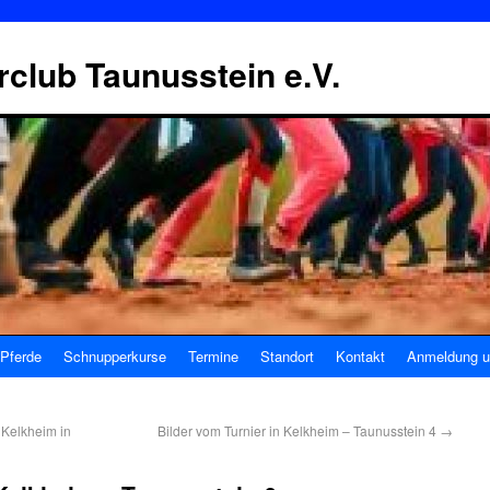
erclub Taunusstein e.V.
Pferde
Schnupperkurse
Termine
Standort
Kontakt
Anmeldung u
 Kelkheim in
Bilder vom Turnier in Kelkheim – Taunusstein 4
→