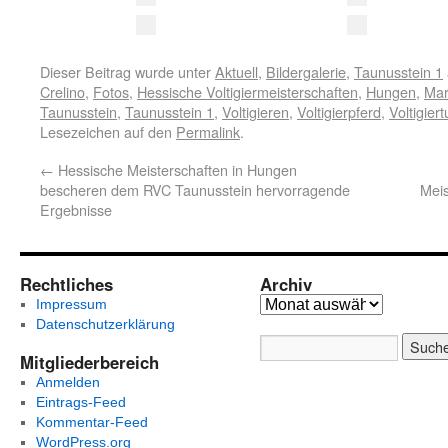
Dieser Beitrag wurde unter
Aktuell
,
Bildergalerie
,
Taunusstein 1
Crelino
,
Fotos
,
Hessische Voltigiermeisterschaften
,
Hungen
,
Mar
Taunusstein
,
Taunusstein 1
,
Voltigieren
,
Voltigierpferd
,
Voltigiert
Lesezeichen auf den
Permalink
.
←
Hessische Meisterschaften in Hungen
bescheren dem RVC Taunusstein hervorragende
Meis
Ergebnisse
Rechtliches
Archiv
Impressum
Datenschutzerklärung
Mitgliederbereich
Anmelden
Eintrags-Feed
Kommentar-Feed
WordPress.org