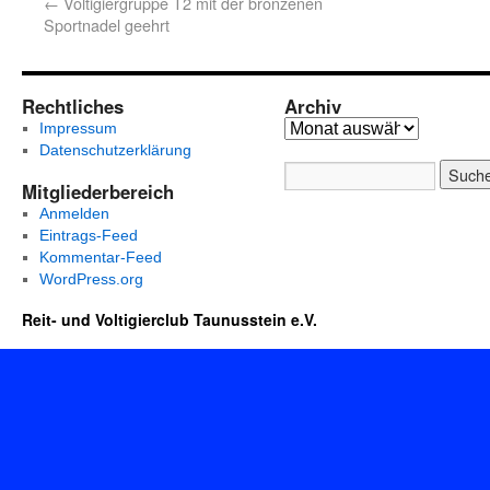
←
Voltigiergruppe T2 mit der bronzenen
Sportnadel geehrt
Rechtliches
Archiv
Impressum
Datenschutzerklärung
Mitgliederbereich
Anmelden
Eintrags-Feed
Kommentar-Feed
WordPress.org
Reit- und Voltigierclub Taunusstein e.V.