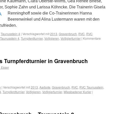
dine Kaufmann, Clara Oberste-Wilms, Gea Renee Briese,
er, Sophie Zahn und Larissa Köhncke.
Die Trainerin Gisela
Renninghoff sowie die Co-Trainerinnen Hanna
Beerenwinkel und Alina Lustermann waren mit den
zufrieden.
,
Taunusstein 4
|
Verschlagwortet mit
2013
,
Gravenbruch
,
RVC
,
RVC
Taunusstein 4
,
Turnpferdturnier
,
Voltigieren
,
Voltigierturnier
|
Kommentare
s Turnpferdturnier in Gravenbruch
 Esser
e
|
Verschlagwortet mit
2013
,
Aarbote
,
Gravenbruch
,
RVC
,
RVC Taunusstein
,
4
,
Turnpferdturnier
,
Voltigieren
,
Voltigierturnier
,
Wiesbadener Kurier
|