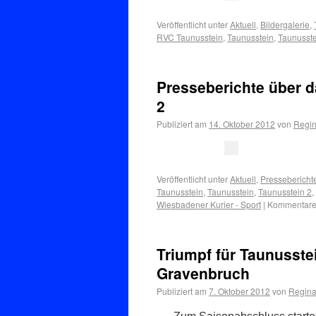
Veröffentlicht unter
Aktuell
,
Bildergalerie
,
RVC Taunusstein
,
Taunusstein
,
Taunusste
Presseberichte über d
2
Publiziert am
14. Oktober 2012
von
Regin
Veröffentlicht unter
Aktuell
,
Pressebericht
Taunusstein
,
Taunusstein
,
Taunusstein 2
,
Wiesbadener Kurier - Sport
|
Kommentare 
Triumpf für Taunusstei
Gravenbruch
Publiziert am
7. Oktober 2012
von
Regina