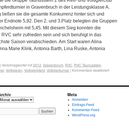
e die Gruppe Taunusstein 2 des Reit- und Voltigierclub
pferdturnier in Gravenbruch in der Leistungsklasse A.
g ließen sie die gesamte Konkurrenz hinter sich und
r Endnote 5,92. Den 2. und 3.Platz belegten die Gruppen
ichelsheim mit 5,45. Mit diesem Sieg konnten die
s RVC sehr zufrieden sein und sich beruhigt in das
ächste Saison verabschieden. Am Start waren Alina
na Marie Klink, Antonia Barth, Lina Ruske, Antonia
|
Verschlagwortet mit
2012
,
Gravenbruch
,
RVC
,
RVC Taunusstein
,
ier
,
Voltigieren
,
Voltigierpferd
,
Voltigierturnier
|
Kommentare deaktiviert
Archiv
Meta
Anmelden
Eintrags-Feed
Kommentar-Feed
WordPress.org