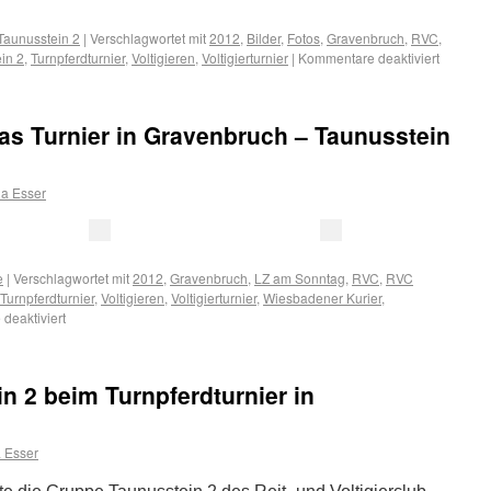
Taunusstein 2
|
Verschlagwortet mit
2012
,
Bilder
,
Fotos
,
Gravenbruch
,
RVC
,
in 2
,
Turnpferdturnier
,
Voltigieren
,
Voltigierturnier
|
Kommentare deaktiviert
as Turnier in Gravenbruch – Taunusstein
a Esser
e
|
Verschlagwortet mit
2012
,
Gravenbruch
,
LZ am Sonntag
,
RVC
,
RVC
Turnpferdturnier
,
Voltigieren
,
Voltigierturnier
,
Wiesbadener Kurier
,
deaktiviert
n 2 beim Turnpferdturnier in
 Esser