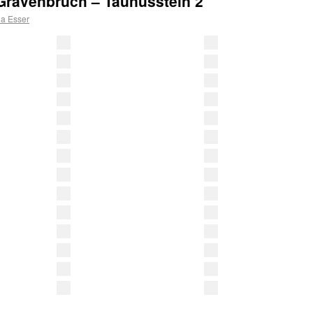
 Gravenbruch – Taunusstein 2
a Esser