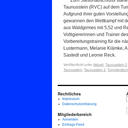
Zum Saisonabschluss startet
Taunusstein (RVC) auf dem Turn
Aufgrund ihrer guten Vorstellun
gewannen den Wettkampf mit de
aus Waldgirmes mit 5,52 und Re
Voltigiererinnen und Trainer de
Vorbereitungstraining für die n
Lustermann, Melanie Klämke, An
Sastedt und Leonie Reck.
Veröffentlicht unter
Aktuell
,
Taunusstein 2
Taunusstein
,
Taunusstein 2
,
Turnpferdturn
Rechtliches
Impressum
Datenschutzerklärung
Mitgliederbereich
Anmelden
Eintrags-Feed