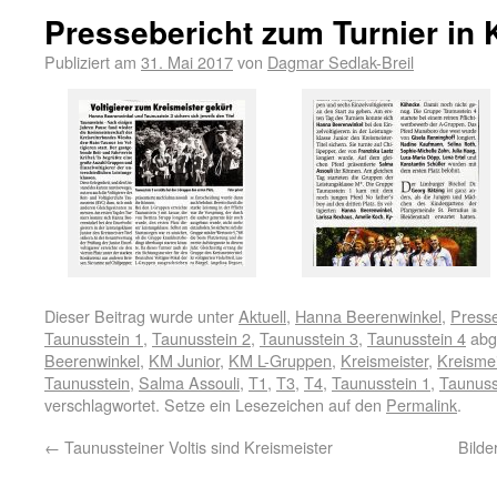
Pressebericht zum Turnier in K
Publiziert am
31. Mai 2017
von
Dagmar Sedlak-Breil
Dieser Beitrag wurde unter
Aktuell
,
Hanna Beerenwinkel
,
Presse
Taunusstein 1
,
Taunusstein 2
,
Taunusstein 3
,
Taunusstein 4
abg
Beerenwinkel
,
KM Junior
,
KM L-Gruppen
,
Kreismeister
,
Kreismei
Taunusstein
,
Salma Assouli
,
T1
,
T3
,
T4
,
Taunusstein 1
,
Taunuss
verschlagwortet. Setze ein Lesezeichen auf den
Permalink
.
←
Taunussteiner Voltis sind Kreismeister
Bilde