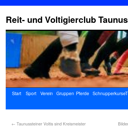
Reit- und Voltigierclub Taunus
Start
Sport
Verein
Gruppen
Pferde
Schnupperkurse
T
←
Taunussteiner Voltis sind Kreismeister
Bilde