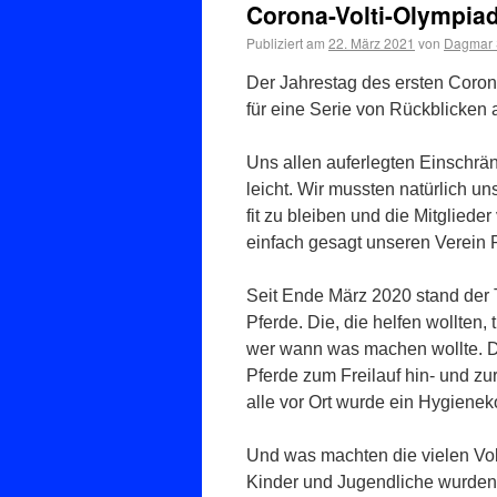
Corona-Volti-Olympia
Publiziert am
22. März 2021
von
Dagmar S
Der Jahrestag des ersten Coro
für eine Serie von Rückblicken a
Uns allen auferlegten Einschrä
leicht. Wir mussten natürlich un
fit zu bleiben und die Mitglieder
einfach gesagt unseren Verein
Seit Ende März 2020 stand der T
Pferde. Die, die helfen wollten,
wer wann was machen wollte. D
Pferde zum Freilauf hin- und zu
alle vor Ort wurde ein Hygienek
Und was machten die vielen Volti
Kinder und Jugendliche wurden