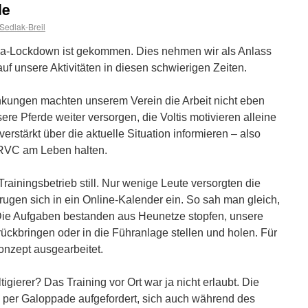
de
edlak-Breil
na-Lockdown ist gekommen. Dies nehmen wir als Anlass
uf unsere Aktivitäten in diesen schwierigen Zeiten.
nkungen machten unserem Verein die Arbeit nicht eben
sere Pferde weiter versorgen, die Voltis motivieren alleine
 verstärkt über die aktuelle Situation informieren – also
 RVC am Leben halten.
rainingsbetrieb still. Nur wenige Leute versorgten die
 trugen sich in ein Online-Kalender ein. So sah man gleich,
ie Aufgaben bestanden aus Heunetze stopfen, unsere
rückbringen oder in die Führanlage stellen und holen. Für
onzept ausgearbeitet.
gierer? Das Training vor Ort war ja nicht erlaubt. Die
 per Galoppade aufgefordert, sich auch während des