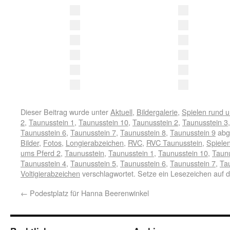
Dieser Beitrag wurde unter
Aktuell
,
Bildergalerie
,
Spielen rund 
2
,
Taunusstein 1
,
Taunusstein 10
,
Taunusstein 2
,
Taunusstein 3
Taunusstein 6
,
Taunusstein 7
,
Taunusstein 8
,
Taunusstein 9
abg
Bilder
,
Fotos
,
Longierabzeichen
,
RVC
,
RVC Taunusstein
,
Spiele
ums Pferd 2
,
Taunusstein
,
Taunusstein 1
,
Taunusstein 10
,
Taunu
Taunusstein 4
,
Taunusstein 5
,
Taunusstein 6
,
Taunusstein 7
,
Ta
Voltigierabzeichen
verschlagwortet. Setze ein Lesezeichen auf 
←
Podestplatz für Hanna Beerenwinkel