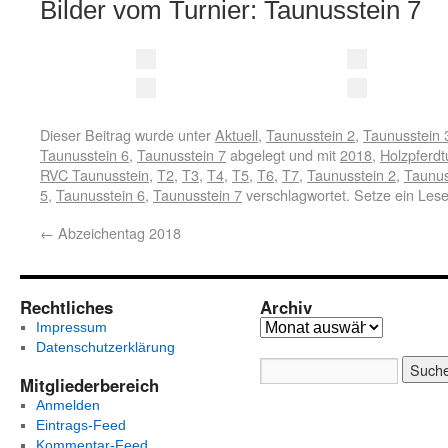
Bilder vom Turnier: Taunusstein 7
Dieser Beitrag wurde unter
Aktuell
,
Taunusstein 2
,
Taunusstein 
Taunusstein 6
,
Taunusstein 7
abgelegt und mit
2018
,
Holzpferdt
RVC Taunusstein
,
T2
,
T3
,
T4
,
T5
,
T6
,
T7
,
Taunusstein 2
,
Taunus
5
,
Taunusstein 6
,
Taunusstein 7
verschlagwortet. Setze ein Les
←
Abzeichentag 2018
Rechtliches
Archiv
Impressum
Datenschutzerklärung
Mitgliederbereich
Anmelden
Eintrags-Feed
Kommentar-Feed