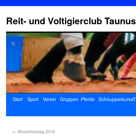
Reit- und Voltigierclub Taunus
Start
Sport
Verein
Gruppen
Pferde
Schnupperkurse
T
←
Abzeichentag 2018